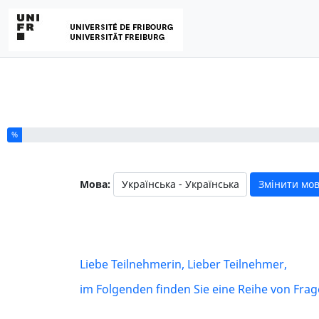
Ви заповнили % цього опитування
%
Мова:
Змінити мов
Liebe Teilnehmerin, Lieber Teilnehmer,
im Folgenden finden Sie eine Reihe von Frag